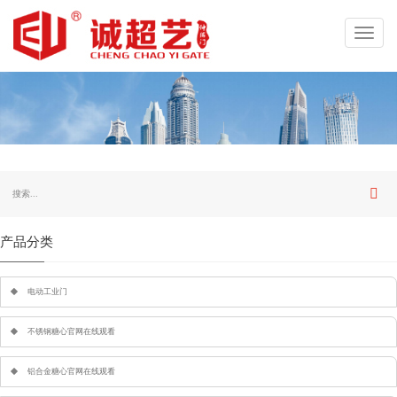
Toggl
navig
产品分类
电动工业门
不锈钢糖心官网在线观看
铝合金糖心官网在线观看