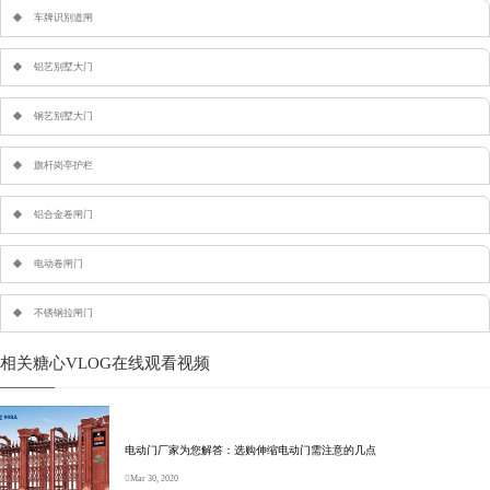
车牌识别道闸
铝艺别墅大门
钢艺别墅大门
旗杆岗亭护栏
铝合金卷闸门
电动卷闸门
不锈钢拉闸门
相关糖心VLOG在线观看视频
电动门厂家为您解答：选购伸缩电动门需注意的几点
Mar 30, 2020