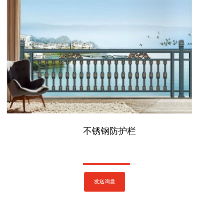
不锈钢防护栏
发送询盘