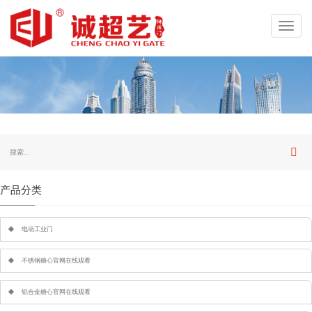
Toggl
navig
产品分类
电动工业门
不锈钢糖心官网在线观看
铝合金糖心官网在线观看