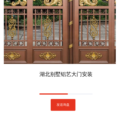
湖北别墅铝艺大门安装
发送询盘