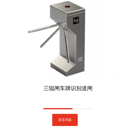
三辊闸车牌识别道闸
发送询盘