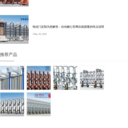
电动门定制为您解答：自动糖心官网在线观看的特点说明
Mar 30, 2020
推荐产品