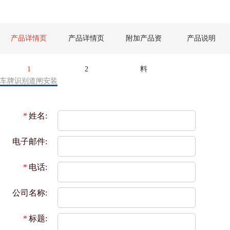
产品详情页
产品详情页
附加产品资
产品说明
1
2
料
车牌识别道闸安装
*
姓名:
电子邮件:
*
电话:
公司名称:
*
标题: