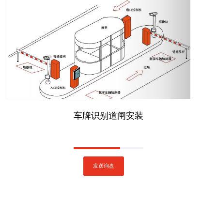
车牌识别道闸安装
发送询盘